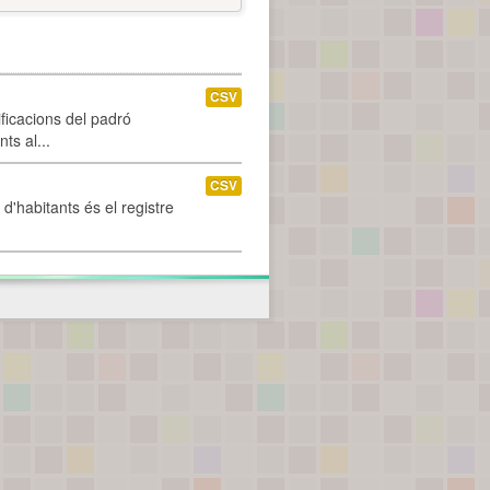
CSV
ificacions del padró
ts al...
CSV
d'habitants és el registre