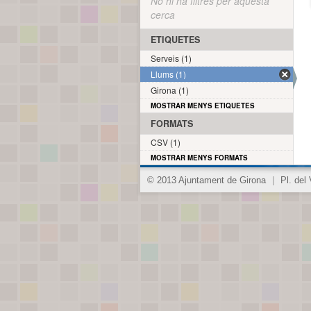
No hi ha filtres per aquesta
cerca
ETIQUETES
Serveis (1)
Llums (1)
Girona (1)
MOSTRAR MENYS ETIQUETES
FORMATS
CSV (1)
MOSTRAR MENYS FORMATS
© 2013 Ajuntament de Girona
|
Pl. del