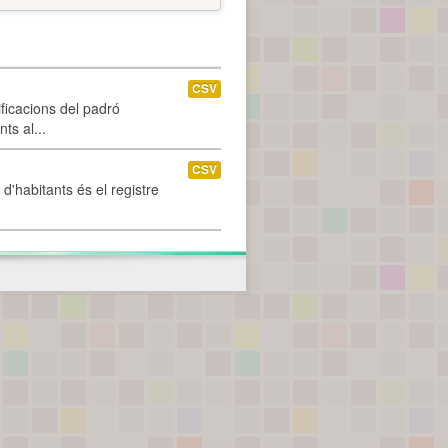
CSV
ificacions del padró
ts al...
CSV
d'habitants és el registre