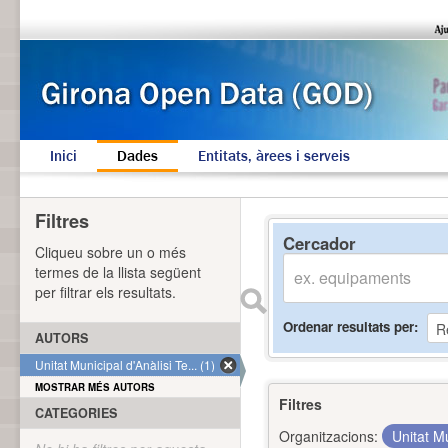
Inici
Dades
Entitats, àrees i serveis
Filtres
Cercador
Cliqueu sobre un o més
termes de la llista següent
per filtrar els resultats.
Ordenar resultats per
AUTORS
Unitat Municipal d'Anàlisi Te... (1)
MOSTRAR MÉS AUTORS
Filtres
CATEGORIES
Organitzacions:
Unitat Mu