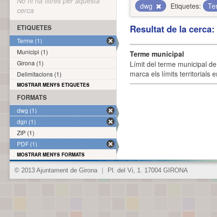
No hi ha filtres per aquesta
dwg
Etiquetes:
Te
cerca
Resultat de la cerca
ETIQUETES
Terme (1)
Municipi (1)
Terme municipal
Girona (1)
Límit del terme municipal de 
marca els límits territorials
Delimitacions (1)
MOSTRAR MENYS ETIQUETES
FORMATS
dwg (1)
dgn (1)
ZIP (1)
PDF (1)
MOSTRAR MENYS FORMATS
© 2013 Ajuntament de Girona
|
Pl. del Vi, 1. 17004 GIRONA