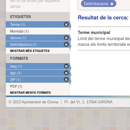
No hi ha filtres per aquesta
Delimitacions
cerca
Resultat de la cerca
ETIQUETES
Terme (1)
Municipi (1)
Terme municipal
Girona (1)
Límit del terme municipal de 
marca els límits territorials
Delimitacions (1)
MOSTRAR MÉS ETIQUETES
FORMATS
dwg (1)
dgn (1)
ZIP (1)
PDF (1)
MOSTRAR MENYS FORMATS
© 2013 Ajuntament de Girona
|
Pl. del Vi, 1. 17004 GIRONA