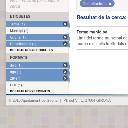
No hi ha filtres per aquesta
Delimitacions
cerca
Resultat de la cerca
ETIQUETES
Terme (1)
Municipi (1)
Terme municipal
Girona (1)
Límit del terme municipal de 
marca els límits territorials
Delimitacions (1)
MOSTRAR MENYS ETIQUETES
FORMATS
dwg (1)
dgn (1)
ZIP (1)
PDF (1)
MOSTRAR MENYS FORMATS
© 2013 Ajuntament de Girona
|
Pl. del Vi, 1. 17004 GIRONA