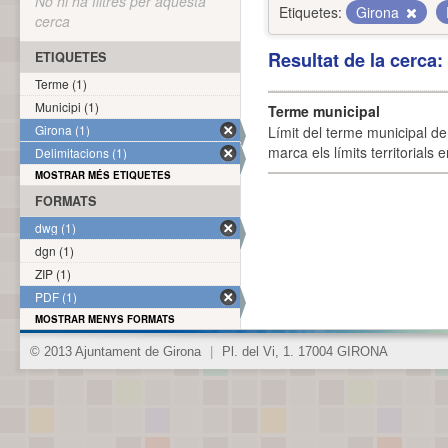
No hi ha filtres per aquesta
Etiquetes:
Girona
cerca
Resultat de la cerca
ETIQUETES
Terme (1)
Municipi (1)
Terme municipal
Girona (1)
Límit del terme municipal de 
marca els límits territorials
Delimitacions (1)
MOSTRAR MÉS ETIQUETES
FORMATS
dwg (1)
dgn (1)
ZIP (1)
PDF (1)
MOSTRAR MENYS FORMATS
© 2013 Ajuntament de Girona
|
Pl. del Vi, 1. 17004 GIRONA