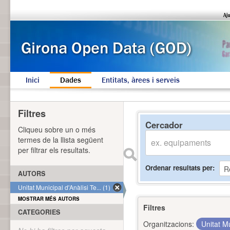
Inici
Dades
Entitats, àrees i serveis
Filtres
Cercador
Cliqueu sobre un o més
termes de la llista següent
per filtrar els resultats.
Ordenar resultats per
AUTORS
Unitat Municipal d'Anàlisi Te... (1)
MOSTRAR MÉS AUTORS
Filtres
CATEGORIES
Organitzacions:
Unitat Mu