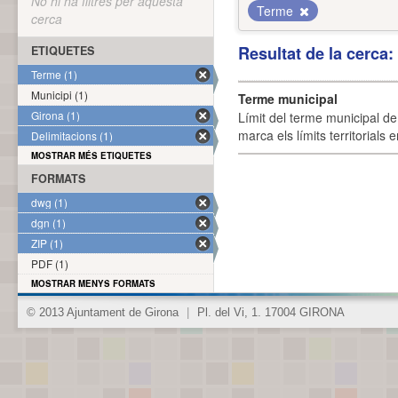
No hi ha filtres per aquesta
Terme
cerca
Resultat de la cerca
ETIQUETES
Terme (1)
Municipi (1)
Terme municipal
Girona (1)
Límit del terme municipal de 
marca els límits territorials
Delimitacions (1)
MOSTRAR MÉS ETIQUETES
FORMATS
dwg (1)
dgn (1)
ZIP (1)
PDF (1)
MOSTRAR MENYS FORMATS
© 2013 Ajuntament de Girona
|
Pl. del Vi, 1. 17004 GIRONA