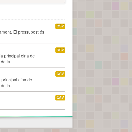
CSV
tament. El pressupost és
CSV
a principal eina de
de la...
CSV
 principal eina de
de la...
CSV