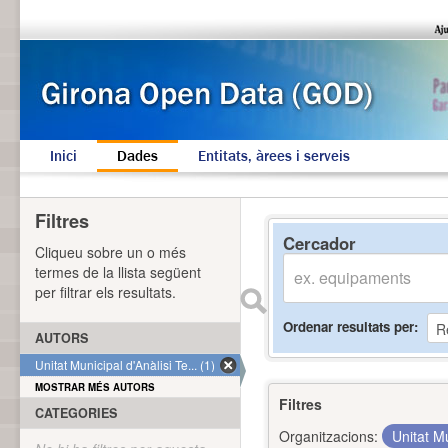
Inici
Dades
Entitats, àrees i serveis
Filtres
Cercador
Cliqueu sobre un o més
termes de la llista següent
per filtrar els resultats.
Ordenar resultats per
AUTORS
Unitat Municipal d'Anàlisi Te... (1)
MOSTRAR MÉS AUTORS
Filtres
CATEGORIES
Organitzacions:
Unitat Mu