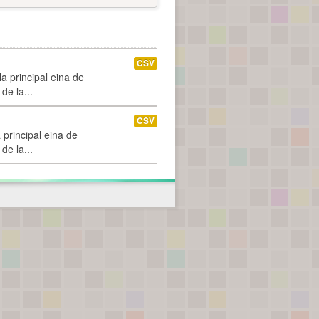
CSV
a principal eina de
de la...
CSV
 principal eina de
de la...