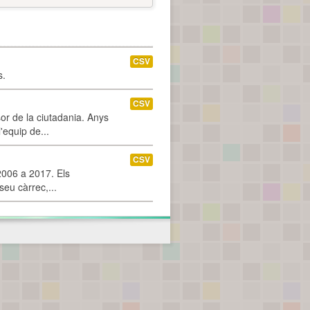
CSV
s.
CSV
or de la ciutadania. Anys
'equip de...
CSV
2006 a 2017. Els
seu càrrec,...