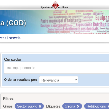
rees i serveis
Cercador
Ordenar resultats per
Filtres
Grups:
Sector públic
Etiquetes:
Girona
Retribucions