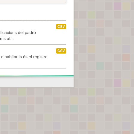
CSV
ificacions del padró
ts al...
CSV
d'habitants és el registre