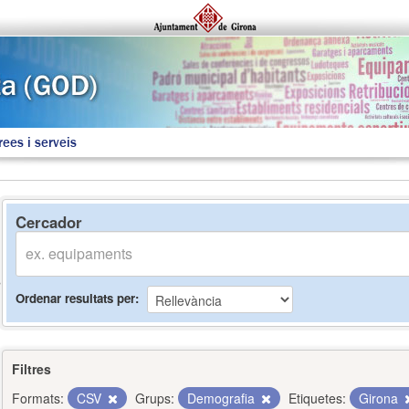
rees i serveis
Cercador
Ordenar resultats per
Filtres
Formats:
CSV
Grups:
Demografia
Etiquetes:
Girona