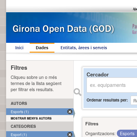
Inici
Dades
Entitats, àrees i serveis
Filtres
Cercador
Cliqueu sobre un o més
termes de la llista següent
per filtrar els resultats.
Ordenar resultats per
AUTORS
Esports (1)
MOSTRAR MENYS AUTORS
Filtres
CATEGORIES
Organitzacions:
Esports
Esport (1)