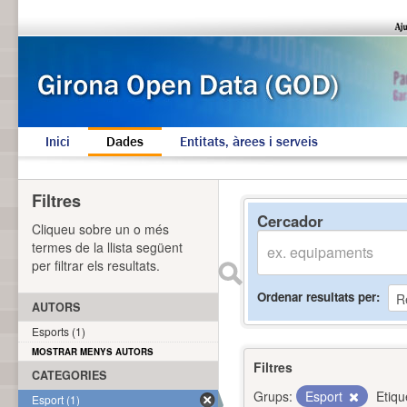
Inici
Dades
Entitats, àrees i serveis
Filtres
Cercador
Cliqueu sobre un o més
termes de la llista següent
per filtrar els resultats.
Ordenar resultats per
AUTORS
Esports (1)
MOSTRAR MENYS AUTORS
Filtres
CATEGORIES
Grups:
Esport
Etiqu
Esport (1)