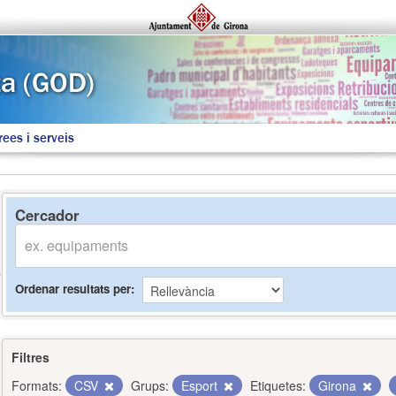
rees i serveis
Cercador
Ordenar resultats per
Filtres
Formats:
CSV
Grups:
Esport
Etiquetes:
Girona