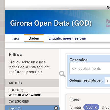
Inici
Dades
Entitats, àrees i serveis
Filtres
Cercador
Cliqueu sobre un o més
termes de la llista següent
per filtrar els resultats.
Ordenar resultats per
AUTORS
Esports (1)
MOSTRAR MENYS AUTORS
Filtres
CATEGORIES
Formats:
CSV
Grup
Esport (1)