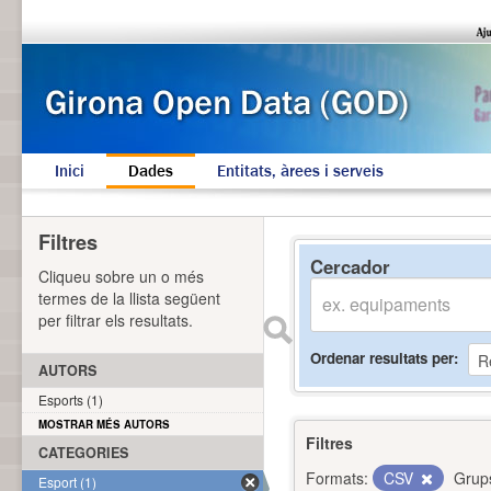
Inici
Dades
Entitats, àrees i serveis
Filtres
Cercador
Cliqueu sobre un o més
termes de la llista següent
per filtrar els resultats.
Ordenar resultats per
AUTORS
Esports (1)
MOSTRAR MÉS AUTORS
Filtres
CATEGORIES
Formats:
CSV
Grup
Esport (1)