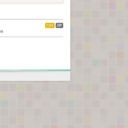
CSV
ZIP
na