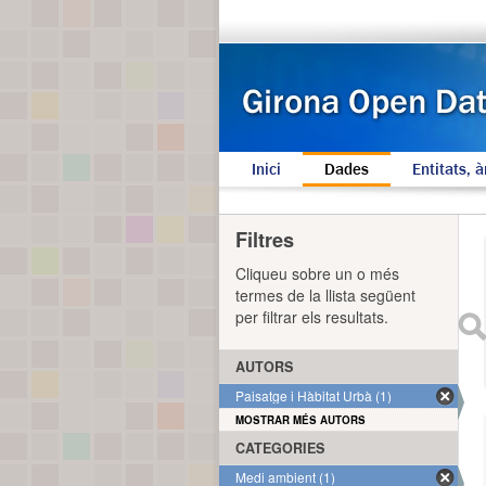
Inici
Dades
Entitats, à
Filtres
Cliqueu sobre un o més
termes de la llista següent
per filtrar els resultats.
AUTORS
Paisatge i Hàbitat Urbà (1)
MOSTRAR MÉS AUTORS
CATEGORIES
Medi ambient (1)