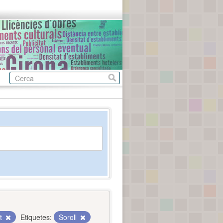
nt
Etiquetes:
Soroll