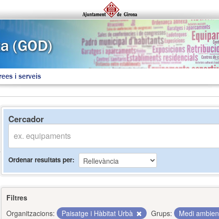
rees i serveis
Cercador
Ordenar resultats per
Filtres
Organitzacions:
Paisatge i Hàbitat Urbà
Grups:
Medi ambie