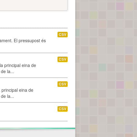
CSV
tament. El pressupost és
CSV
a principal eina de
de la...
CSV
 principal eina de
de la...
CSV