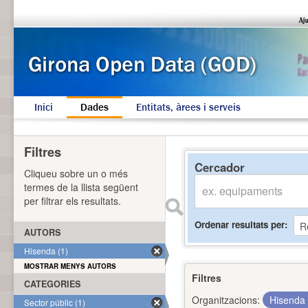
Inici
Dades
Entitats, àrees i serveis
Filtres
Cercador
Cliqueu sobre un o més
termes de la llista següent
per filtrar els resultats.
Ordenar resultats per
AUTORS
Hisenda (1)
MOSTRAR MENYS AUTORS
Filtres
CATEGORIES
Organitzacions:
Hisenda
Sector públic (1)