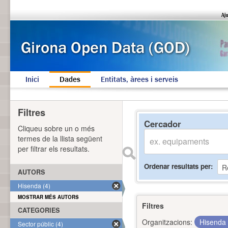
Inici
Dades
Entitats, àrees i serveis
Filtres
Cercador
Cliqueu sobre un o més
termes de la llista següent
per filtrar els resultats.
Ordenar resultats per
AUTORS
Hisenda (4)
MOSTRAR MÉS AUTORS
Filtres
CATEGORIES
Organitzacions:
Hisenda
Sector públic (4)