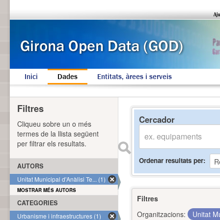
Inici
Dades
Entitats, àrees i serveis
Filtres
Cercador
Cliqueu sobre un o més
termes de la llista següent
per filtrar els resultats.
Ordenar resultats per
AUTORS
Unitat Municipal d'Anàlisi Te... (1)
MOSTRAR MÉS AUTORS
Filtres
CATEGORIES
Organitzacions:
Unitat Mu
Urbanisme i infraestructures (1)