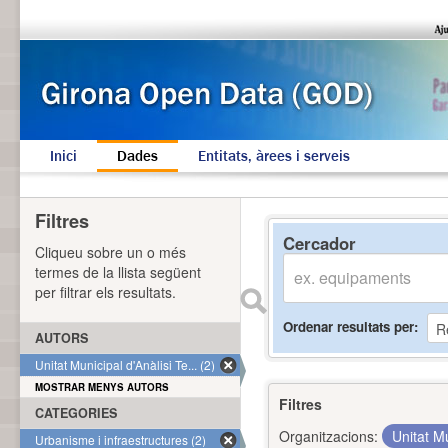
Inici
Dades
Entitats, àrees i serveis
Filtres
Cercador
Cliqueu sobre un o més
termes de la llista següent
per filtrar els resultats.
Ordenar resultats per
AUTORS
Unitat Municipal d'Anàlisi Te... (2)
MOSTRAR MENYS AUTORS
Filtres
CATEGORIES
Organitzacions:
Unitat Mu
Urbanisme i infraestructures (2)