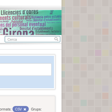
ormats:
CSV
Grups: