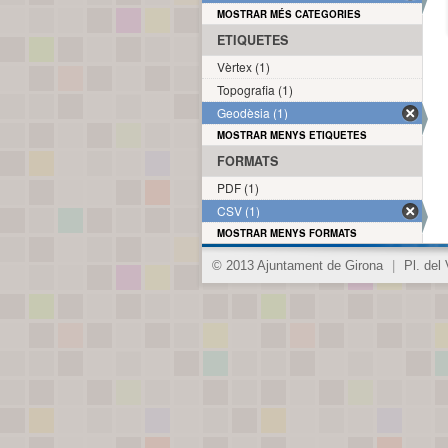
MOSTRAR MÉS CATEGORIES
ETIQUETES
Vèrtex (1)
Topografia (1)
Geodèsia (1)
MOSTRAR MENYS ETIQUETES
FORMATS
PDF (1)
CSV (1)
MOSTRAR MENYS FORMATS
© 2013 Ajuntament de Girona
|
Pl. del