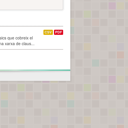
CSV
PDF
ics que cobreix el
na xarxa de claus...