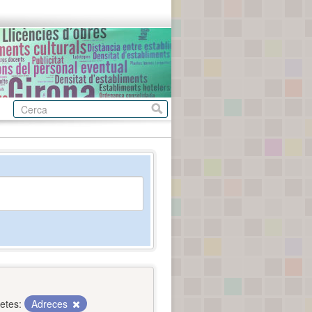
etes:
Adreces