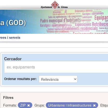
rees i serveis
Cercador
Ordenar resultats per
Filtres
Formats:
ZIP
Grups:
Urbanisme i infraestructures
Etiqu