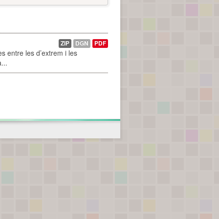
ZIP
DGN
PDF
 entre les d’extrem i les
...