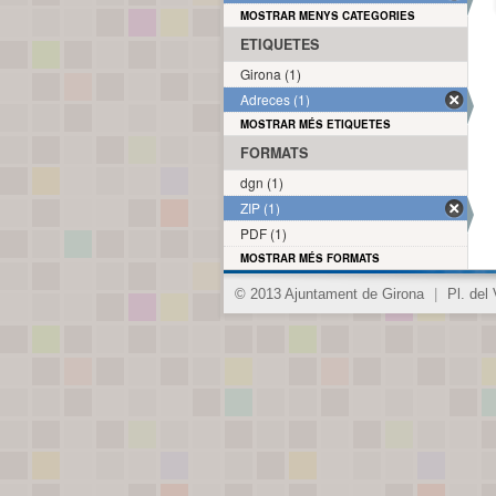
MOSTRAR MENYS CATEGORIES
ETIQUETES
Girona (1)
Adreces (1)
MOSTRAR MÉS ETIQUETES
FORMATS
dgn (1)
ZIP (1)
PDF (1)
MOSTRAR MÉS FORMATS
© 2013 Ajuntament de Girona
|
Pl. del