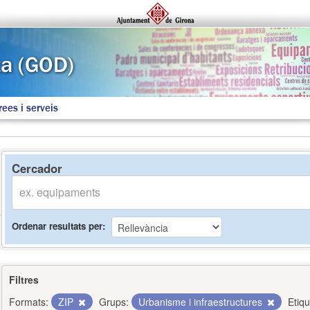
rees i serveis
Cercador
Ordenar resultats per
Filtres
Formats:
ZIP
Grups:
Urbanisme i infraestructures
Etiqu