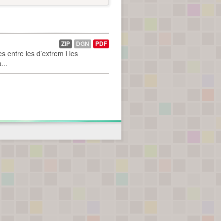
ZIP
DGN
PDF
 entre les d’extrem i les
...