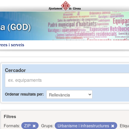
rees i serveis
Cercador
Ordenar resultats per
Filtres
Formats:
ZIP
Grups:
Urbanisme i infraestructures
Etiqu