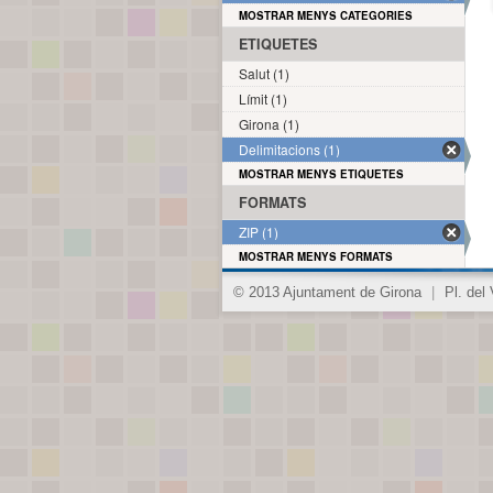
MOSTRAR MENYS CATEGORIES
ETIQUETES
Salut (1)
Límit (1)
Girona (1)
Delimitacions (1)
MOSTRAR MENYS ETIQUETES
FORMATS
ZIP (1)
MOSTRAR MENYS FORMATS
© 2013 Ajuntament de Girona
|
Pl. del