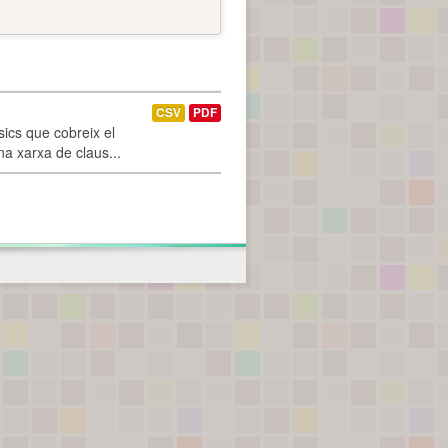
CSV
PDF
ics que cobreix el
na xarxa de claus...