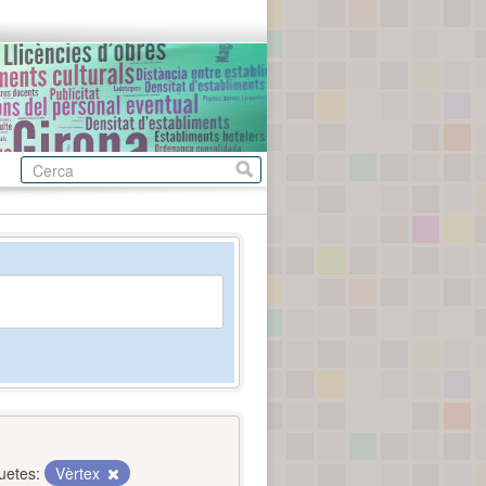
uetes:
Vèrtex