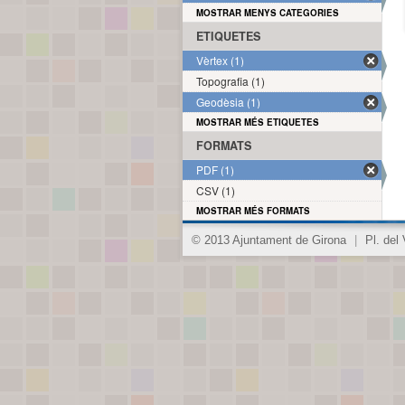
MOSTRAR MENYS CATEGORIES
ETIQUETES
Vèrtex (1)
Topografia (1)
Geodèsia (1)
MOSTRAR MÉS ETIQUETES
FORMATS
PDF (1)
CSV (1)
MOSTRAR MÉS FORMATS
© 2013 Ajuntament de Girona
|
Pl. del