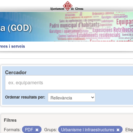
rees i serveis
Cercador
Ordenar resultats per
Filtres
Formats:
PDF
Grups:
Urbanisme i infraestructures
Etiq