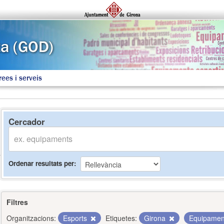
rees i serveis
Cercador
Ordenar resultats per
Filtres
Organitzacions:
Esports
Etiquetes:
Girona
Equipame