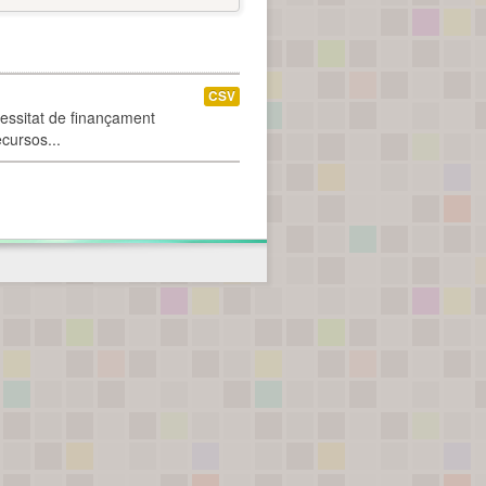
CSV
cessitat de finançament
ecursos...