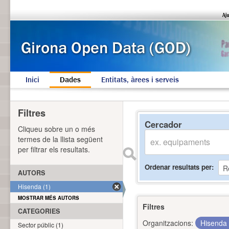
Inici
Dades
Entitats, àrees i serveis
Filtres
Cercador
Cliqueu sobre un o més
termes de la llista següent
per filtrar els resultats.
Ordenar resultats per
AUTORS
Hisenda (1)
MOSTRAR MÉS AUTORS
Filtres
CATEGORIES
Organitzacions:
Hisenda
Sector públic (1)