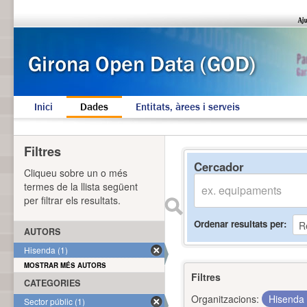
Inici
Dades
Entitats, àrees i serveis
Filtres
Cercador
Cliqueu sobre un o més
termes de la llista següent
per filtrar els resultats.
Ordenar resultats per
AUTORS
Hisenda (1)
MOSTRAR MÉS AUTORS
Filtres
CATEGORIES
Organitzacions:
Hisenda
Sector públic (1)