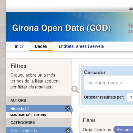
Inici
Dades
Entitats, àrees i serveis
Filtres
Cercador
Cliqueu sobre un o més
termes de la llista següent
per filtrar els resultats.
Ordenar resultats per
AUTORS
Hisenda (1)
MOSTRAR MÉS AUTORS
Filtres
CATEGORIES
Organitzacions:
Hisenda
Sector públic (1)