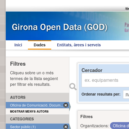
Inici
Dades
Entitats, àrees i serveis
Filtres
Cercador
Cliqueu sobre un o més
termes de la llista següent
per filtrar els resultats.
Ordenar resultats per
AUTORS
Oficina de Comunicació, Docum... (1)
MOSTRAR MENYS AUTORS
Filtres
CATEGORIES
Organitzacions:
Oficina 
Sector públic (1)