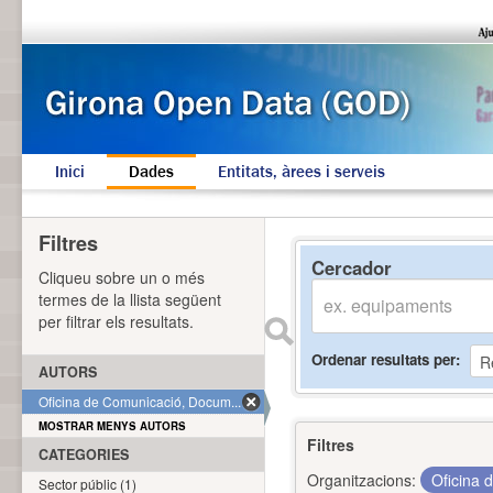
Inici
Dades
Entitats, àrees i serveis
Filtres
Cercador
Cliqueu sobre un o més
termes de la llista següent
per filtrar els resultats.
Ordenar resultats per
AUTORS
Oficina de Comunicació, Docum... (1)
MOSTRAR MENYS AUTORS
Filtres
CATEGORIES
Organitzacions:
Oficina 
Sector públic (1)