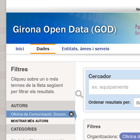
Inici
Dades
Entitats, àrees i serveis
Filtres
Cercador
Cliqueu sobre un o més
termes de la llista següent
per filtrar els resultats.
Ordenar resultats per
AUTORS
Oficina de Comunicació, Docum... (1)
MOSTRAR MÉS AUTORS
Filtres
CATEGORIES
Organitzacions:
Oficina 