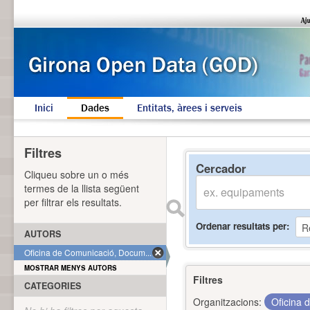
Inici
Dades
Entitats, àrees i serveis
Filtres
Cercador
Cliqueu sobre un o més
termes de la llista següent
per filtrar els resultats.
Ordenar resultats per
AUTORS
Oficina de Comunicació, Docum... (1)
MOSTRAR MENYS AUTORS
Filtres
CATEGORIES
Organitzacions:
Oficina 