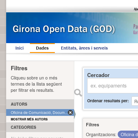
Inici
Dades
Entitats, àrees i serveis
Filtres
Cercador
Cliqueu sobre un o més
termes de la llista següent
per filtrar els resultats.
Ordenar resultats per
AUTORS
Oficina de Comunicació, Docum... (1)
MOSTRAR MÉS AUTORS
Filtres
CATEGORIES
Organitzacions:
Oficina 