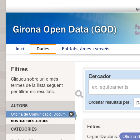
Inici
Dades
Entitats, àrees i serveis
Filtres
Cercador
Cliqueu sobre un o més
termes de la llista següent
per filtrar els resultats.
Ordenar resultats per
AUTORS
Oficina de Comunicació, Docum... (1)
MOSTRAR MÉS AUTORS
Filtres
CATEGORIES
Organitzacions:
Oficina 