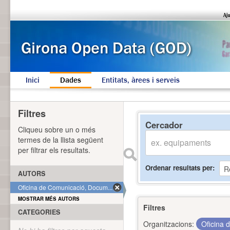
Inici
Dades
Entitats, àrees i serveis
Filtres
Cercador
Cliqueu sobre un o més
termes de la llista següent
per filtrar els resultats.
Ordenar resultats per
AUTORS
Oficina de Comunicació, Docum... (1)
MOSTRAR MÉS AUTORS
Filtres
CATEGORIES
Organitzacions:
Oficina 