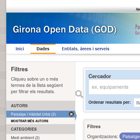
Inici
Dades
Entitats, àrees i serveis
Filtres
Cercador
Cliqueu sobre un o més
termes de la llista següent
per filtrar els resultats.
Ordenar resultats per
AUTORS
Paisatge i Hàbitat Urbà (2)
MOSTRAR MÉS AUTORS
Filtres
CATEGORIES
Organitzacions:
Paisatge
Medi ambient (2)