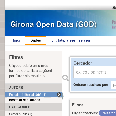
Inici
Dades
Entitats, àrees i serveis
Filtres
Cercador
Cliqueu sobre un o més
termes de la llista següent
per filtrar els resultats.
Ordenar resultats per
AUTORS
Paisatge i Hàbitat Urbà (1)
MOSTRAR MÉS AUTORS
Filtres
CATEGORIES
Organitzacions:
Paisatge
Sector públic (1)