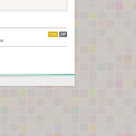
CSV
ZIP
na