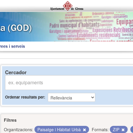
rees i serveis
Cercador
Ordenar resultats per
Filtres
Organitzacions:
Paisatge i Hàbitat Urbà
Formats:
ZIP