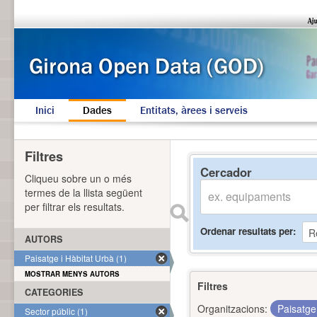
Inici
Dades
Entitats, àrees i serveis
Filtres
Cercador
Cliqueu sobre un o més
termes de la llista següent
per filtrar els resultats.
Ordenar resultats per
AUTORS
Paisatge i Hàbitat Urbà (1)
MOSTRAR MENYS AUTORS
Filtres
CATEGORIES
Organitzacions:
Paisatge
Sector públic (1)