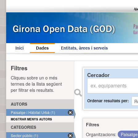
Inici
Dades
Entitats, àrees i serveis
Filtres
Cercador
Cliqueu sobre un o més
termes de la llista següent
per filtrar els resultats.
Ordenar resultats per
AUTORS
Paisatge i Hàbitat Urbà (1)
MOSTRAR MENYS AUTORS
Filtres
CATEGORIES
Organitzacions:
Paisatge
Sector públic (1)