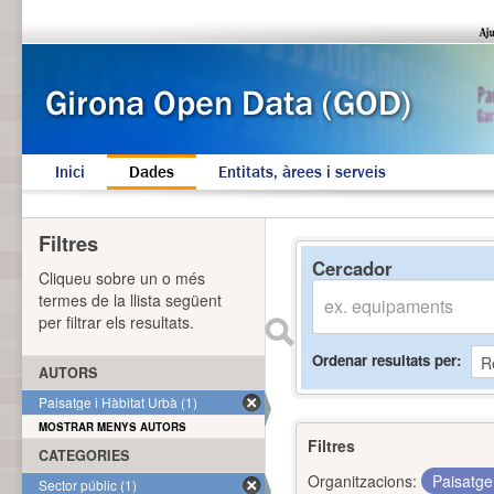
Inici
Dades
Entitats, àrees i serveis
Filtres
Cercador
Cliqueu sobre un o més
termes de la llista següent
per filtrar els resultats.
Ordenar resultats per
AUTORS
Paisatge i Hàbitat Urbà (1)
MOSTRAR MENYS AUTORS
Filtres
CATEGORIES
Organitzacions:
Paisatge
Sector públic (1)