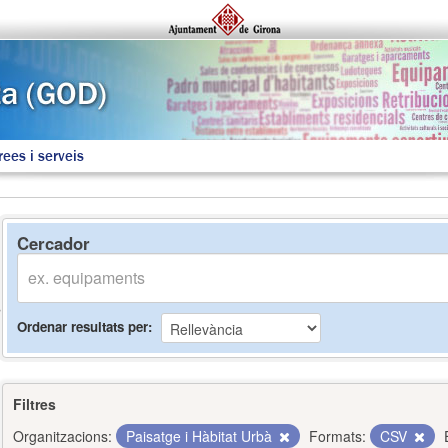
rees i serveis
Cercador
Ordenar resultats per
Filtres
Organitzacions:
Paisatge i Hàbitat Urbà
Formats:
CSV