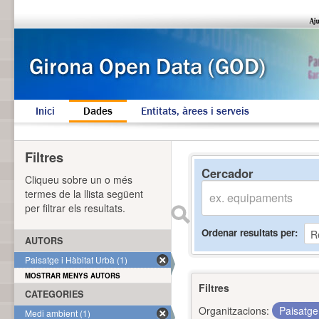
Inici
Dades
Entitats, àrees i serveis
Filtres
Cercador
Cliqueu sobre un o més
termes de la llista següent
per filtrar els resultats.
Ordenar resultats per
AUTORS
Paisatge i Hàbitat Urbà (1)
MOSTRAR MENYS AUTORS
Filtres
CATEGORIES
Organitzacions:
Paisatge
Medi ambient (1)