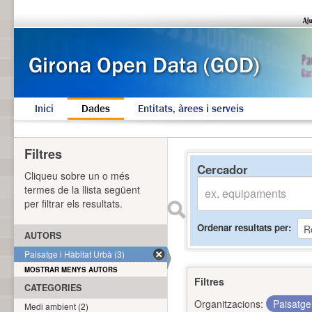
Inici
Dades
Entitats, àrees i serveis
Filtres
Cercador
Cliqueu sobre un o més
termes de la llista següent
per filtrar els resultats.
Ordenar resultats per
AUTORS
Paisatge i Hàbitat Urbà (3)
MOSTRAR MENYS AUTORS
Filtres
CATEGORIES
Organitzacions:
Paisatge
Medi ambient (2)